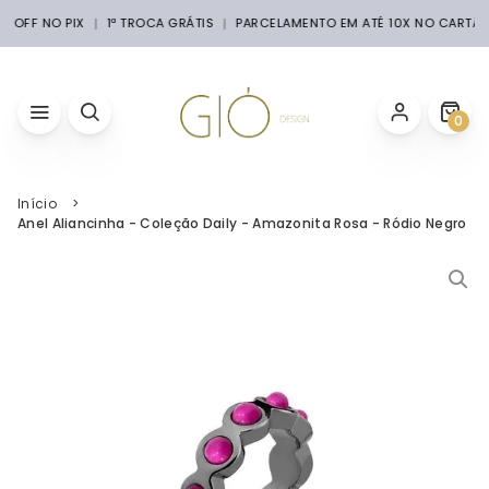
% OFF NO PIX
1ª TROCA GRÁTIS
PARCELAMENTO EM ATÉ 10X NO CARTÃ
0
Início
Anel Aliancinha - Coleção Daily - Amazonita Rosa - Ródio Negro