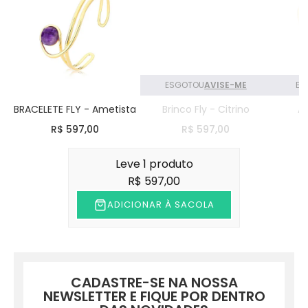
ESGOTOU
AVISE-ME
ES
BRACELETE FLY - Ametista
Brinco Fly - Citrino
An
R$ 597,00
R$ 597,00
Leve 1 produto
R$ 597,00
ADICIONAR À SACOLA
CADASTRE-SE NA NOSSA
NEWSLETTER E FIQUE POR DENTRO