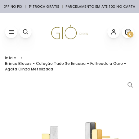
 OFF NO PIX
1ª TROCA GRÁTIS
PARCELAMENTO EM ATÉ 10X NO CARTÃO
0
Início
Brinco Blocos - Coleção Tudo Se Encaixa - Folheado a Ouro -
Ágata Cinza Metalizada