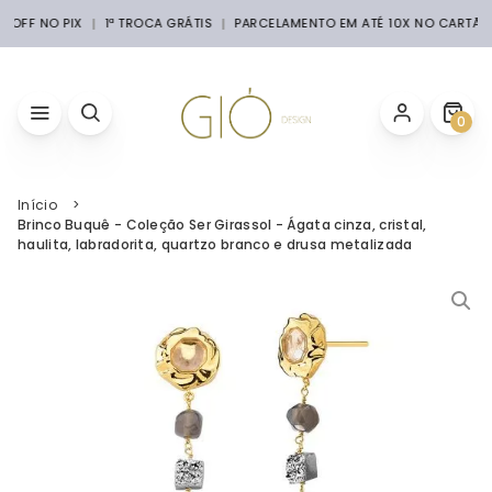
% OFF NO PIX
1ª TROCA GRÁTIS
PARCELAMENTO EM ATÉ 10X NO CARTÃO
0
Início
Brinco Buquê - Coleção Ser Girassol - Ágata cinza, cristal,
haulita, labradorita, quartzo branco e drusa metalizada