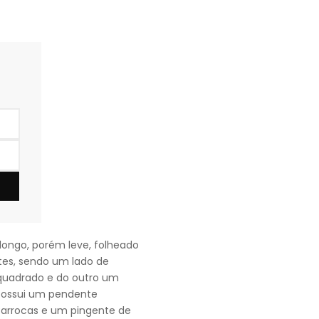
 longo, porém leve, folheado
tes, sendo um lado de
quadrado e do outro um
o possui um pendente
Barrocas e um pingente de