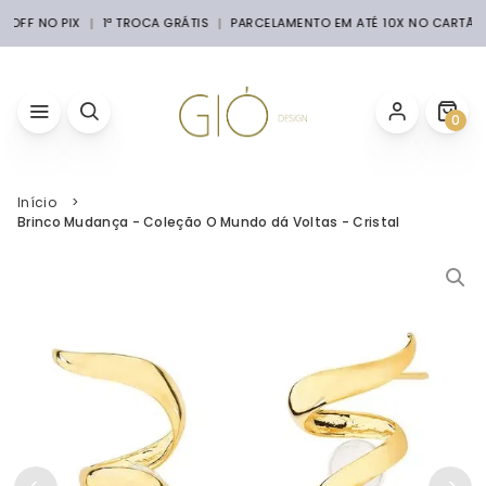
% OFF NO PIX
1ª TROCA GRÁTIS
PARCELAMENTO EM ATÉ 10X NO CARTÃO
0
Início
Brinco Mudança - Coleção O Mundo dá Voltas - Cristal