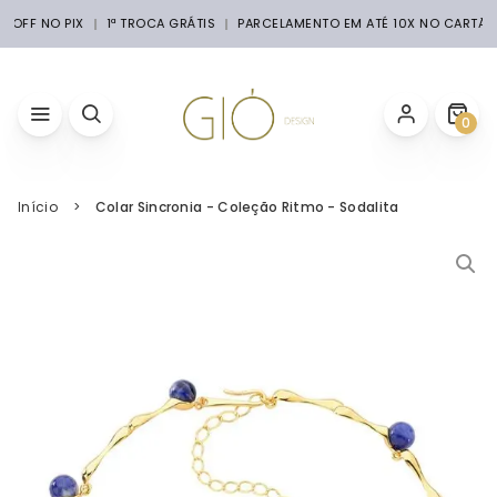
% OFF NO PIX
1ª TROCA GRÁTIS
PARCELAMENTO EM ATÉ 10X NO CARTÃO
0
Início
Colar Sincronia - Coleção Ritmo - Sodalita