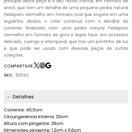
principal desta peça é o seu fecho frontal, em formato de
anzol, que tem um detalhe de uma pequena pedra natural
Feldspato Vermelho em formato oval que engata em uma
argolinha. Abaixo, o colar continua com o detalhe da
corrente finalizada com uma pedra natural Feldspato
Vermelho em formato de gota e dupla face. Um acessório
delicado, curinga e atemporal, que traz um pontinho de luz
e que pode ser usado com diversas peças de outras
coleções.
COMPARTILHE:
SKU:
100142
Detalhes
Corrente: 40,5cm
Circungerência Interna: 20cm
Altura com pingente: 26cm
Dimensões pingente: 1,2cm x 0,6cm