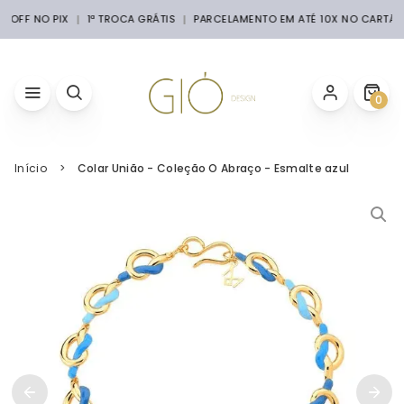
% OFF NO PIX
1ª TROCA GRÁTIS
PARCELAMENTO EM ATÉ 10X NO CARTÃO
0
Início
Colar União - Coleção O Abraço - Esmalte azul