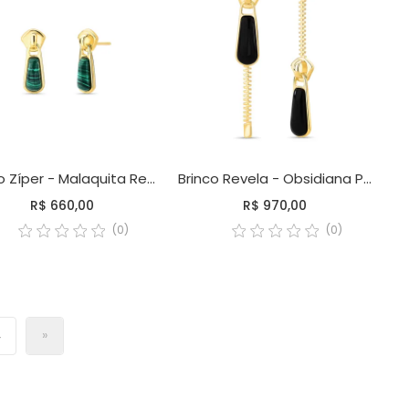
Brinco Zíper - Malaquita Reconstituída
Brinco Revela - Obsidiana Preta
R$ 660,00
R$ 970,00
(0)
(0)
4
»