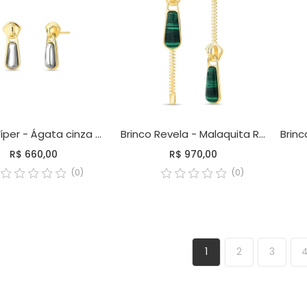
Brinco Zíper - Ágata cinza metalizada
Brinco Revela - Malaquita Reconstituída
R$ 660,00
R$ 970,00
(0)
(0)
1
2
3