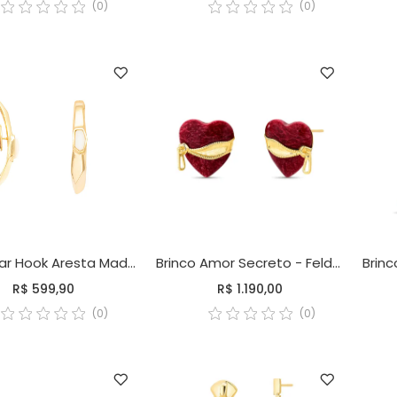
(0)
(0)
Brinco Ear Hook Aresta Madrepérola
Brinco Amor Secreto - Feldspato vermelho
R$ 599,90
R$ 1.190,00
(0)
(0)